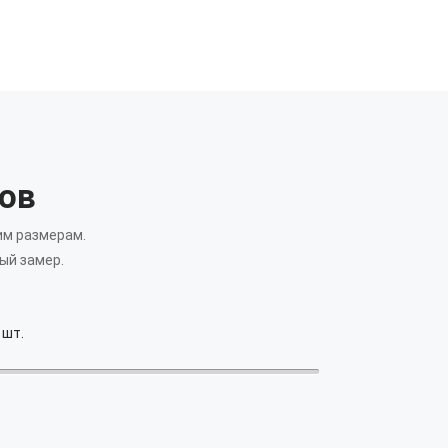
ков
им размерам.
ый замер.
шт.