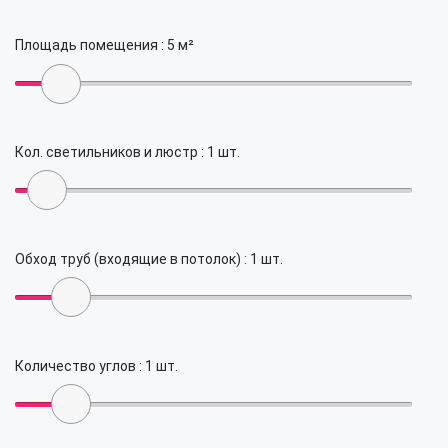
Площадь помещения :
5
м²
Кол. светильников и люстр :
1
шт.
Обход труб (входящие в потолок) :
1
шт.
Количество углов :
1
шт.